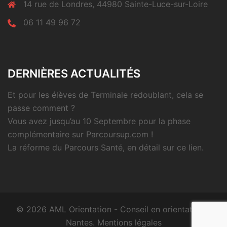
14 rue de Londres, 44980 Sainte-Luce-sur-Loire
06 11 49 96 72
DERNIÈRES ACTUALITÉS
Et pour les élèves de Terminale redoublant, cela se
passe comment ?
Vous avez jusqu’au 10 Septembre pour la phase
complémentaire sur Parcoursup.com !
La réforme du Parcours Santé, en détail sur ce lien.
© 2026 AML Orientation - Conseil en orientation à
Nantes.
Mentions légales