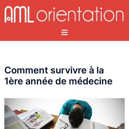
Aller
au
contenu
Ouvrir/fermer
le
menu
Comment survivre à la
1ère année de médecine