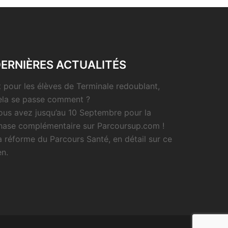
ERNIÈRES ACTUALITÉS
t pour les élèves de Terminale redoublant,
ela se passe comment ?
ous avez jusqu’au 10 Septembre pour la
hase complémentaire sur Parcoursup.com !
a réforme du Parcours Santé, en détail sur ce
en.