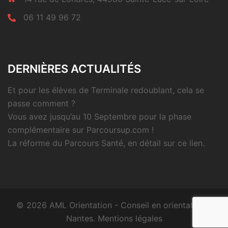
06 11 49 96 72
DERNIÈRES ACTUALITÉS
Et pour les élèves de Terminale redoublant, cela se
passe comment ?
Vous avez jusqu’au 10 Septembre pour la phase
complémentaire sur Parcoursup.com !
La réforme du Parcours Santé, en détail sur ce lien.
© 2026 AML Orientation - Conseil en orientation à
Nantes.
Mentions légales