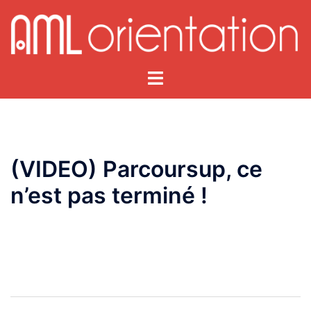
Aller
au
contenu
Ouvrir/fermer
le
menu
(VIDEO) Parcoursup, ce
n’est pas terminé !
Navigation